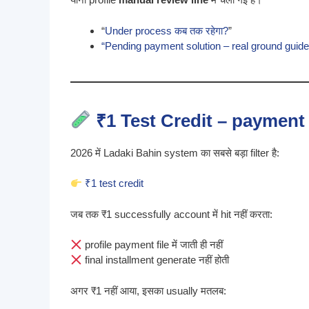
“
Under process कब तक रहेगा?
”
“Pending payment solution – real ground guide
₹1 Test Credit – payment gat
2026 में Ladaki Bahin system का सबसे बड़ा filter है:
₹1 test credit
जब तक ₹1 successfully account में hit नहीं करता:
profile payment file में जाती ही नहीं
final installment generate नहीं होती
अगर ₹1 नहीं आया, इसका usually मतलब: