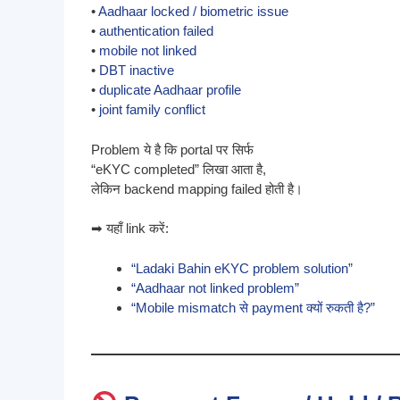
•
Aadhaar locked / biometric issue
•
authentication failed
•
mobile not linked
•
DBT inactive
•
duplicate Aadhaar profile
•
joint family conflict
Problem ये है कि portal पर सिर्फ
“eKYC completed” लिखा आता है,
लेकिन backend mapping failed होती है।
➡ यहाँ link करें:
“Ladaki Bahin eKYC problem solution”
“Aadhaar not linked problem”
“Mobile mismatch से payment क्यों रुकती है?”