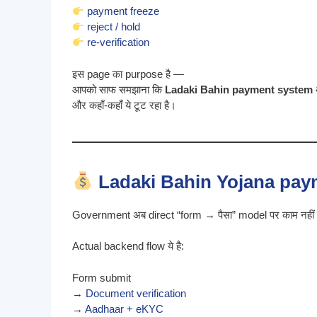
payment freeze
reject / hold
re-verification
इस page का purpose है —
आपको साफ समझाना कि
Ladaki Bahin payment system असल
और कहाँ-कहाँ ये टूट रहा है।
Ladaki Bahin Yojana payme
Government अब direct “form → पैसा” model पर काम नहीं
Actual backend flow ये है:
Form submit
→
Document verification
→
Aadhaar + eKYC