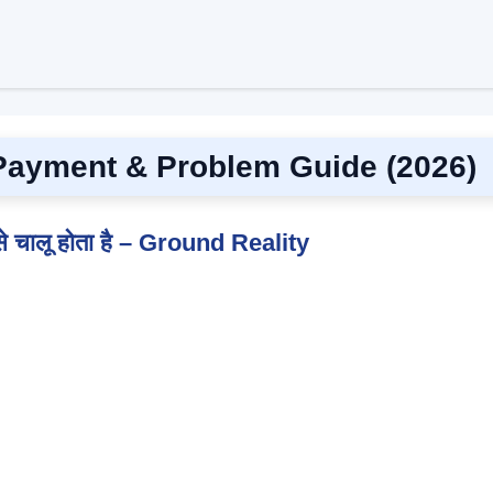
Payment & Problem Guide (2026)
ैसे चालू होता है – Ground Reality