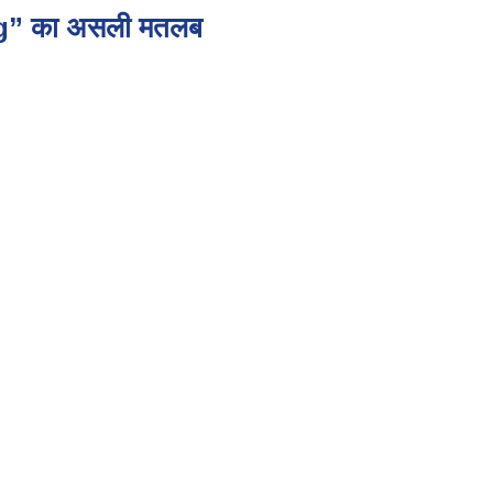
” का असली मतलब