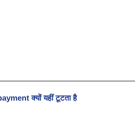
nt क्यों यहीं टूटता है