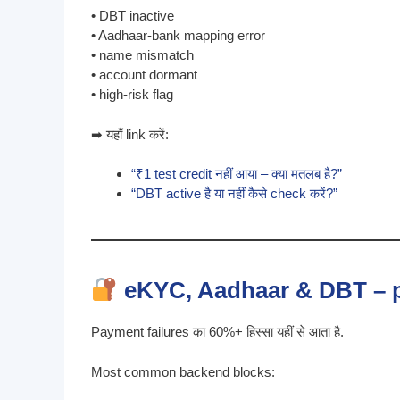
• DBT inactive
• Aadhaar-bank mapping error
• name mismatch
• account dormant
• high-risk flag
➡ यहाँ link करें:
“₹1 test credit नहीं आया – क्या मतलब है?”
“DBT active है या नहीं कैसे check करें?”
eKYC, Aadhaar & DBT – payme
Payment failures का 60%+ हिस्सा यहीं से आता है.
Most common backend blocks: