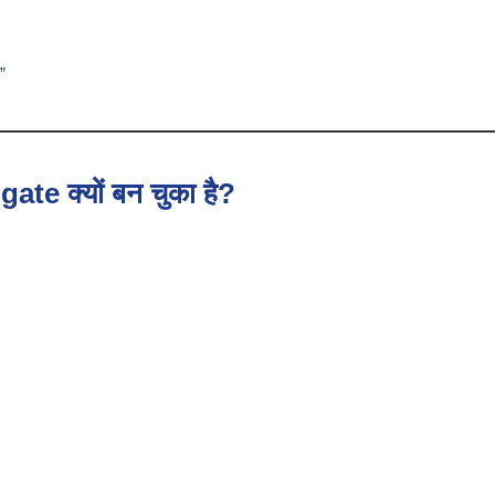
”
e क्यों बन चुका है?