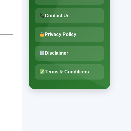
Contact Us
Privacy Policy
Disclaimer
Terms & Conditions