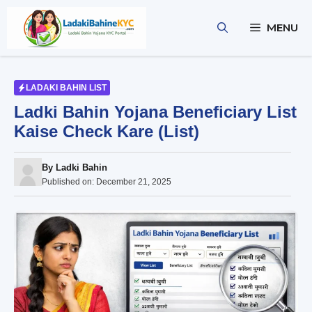
Skip
to
MENU
content
LADAKI BAHIN LIST
Ladki Bahin Yojana Beneficiary List
Kaise Check Kare (List)
By
Ladki Bahin
Published on:
December 21, 2025