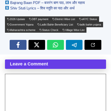
Bajrang Baan PDF – बजरंग बाण पाठ, लाभ और महत्व
Shiv Stuti Lyrics – शिव स्तुति का पाठ और अर्थ
2026 Update
DBT payment
District Wise List
eKYC Status
Government Yojana
Ladki Bahin Beneficiary List
ladki bahin yojana
Maharashtra scheme
Status Check
Village Wise List
Leave a Comment
Comment