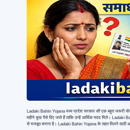
Ladaki Bahin Yojana मध्य प्रदेश सरकार की एक बहुत जरूरी योज
महीने कुछ पैसे दिए जाते हैं ताकि उन्हें आर्थिक मदद मिले। Ladak
से मजबूत बनाना है। Ladaki Bahin Yojana के तहत मिलने वाली आर