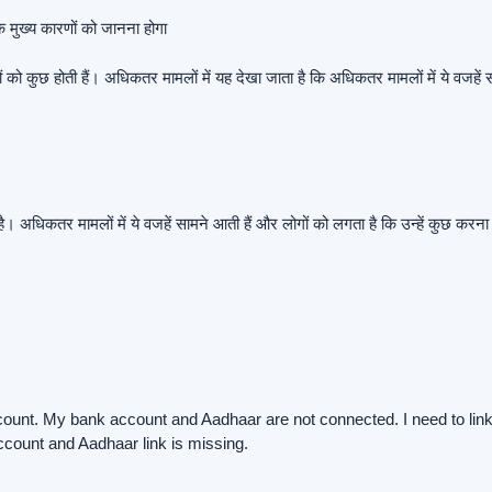
मुख्य कारणों को जानना होगा
ों को कुछ होती हैं। अधिकतर मामलों में यह देखा जाता है कि अधिकतर मामलों में ये वजहें
 है। अधिकतर मामलों में ये वजहें सामने आती हैं और लोगों को लगता है कि उन्हें कुछ करन
count. My bank account and Aadhaar are not connected. I need to lin
count and Aadhaar link is missing.