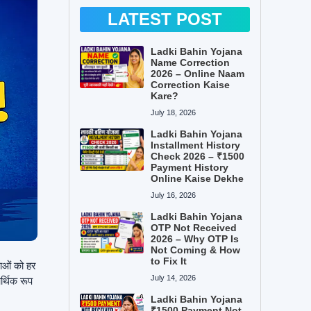
LATEST POST
Ladki Bahin Yojana
Name Correction
2026 – Online Naam
Correction Kaise
Kare?
July 18, 2026
Ladki Bahin Yojana
Installment History
Check 2026 – ₹1500
Payment History
Online Kaise Dekhe
July 16, 2026
Ladki Bahin Yojana
OTP Not Received
2026 – Why OTP Is
Not Coming & How
to Fix It
ाओं को हर
July 14, 2026
र्थिक रूप
Ladki Bahin Yojana
₹1500 Payment Not