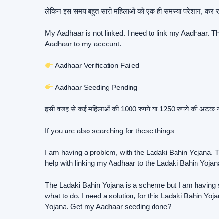
लेकिन इस समय बहुत सारी महिलाओं को एक ही समस्या परेशान, कर र
My Aadhaar is not linked. I need to link my Aadhaar. Th
Aadhaar to my account.
Aadhaar Verification Failed
Aadhaar Seeding Pending
इसी वजह से कई महिलाओं की 1000 रुपये या 1250 रुपये की अटक 
If you are also searching for these things:
I am having a problem, with the Ladaki Bahin Yojana. T
help with linking my Aadhaar to the Ladaki Bahin Yojan
The Ladaki Bahin Yojana is a scheme but I am having som
what to do. I need a solution, for this Ladaki Bahin 
Yojana. Get my Aadhaar seeding done?