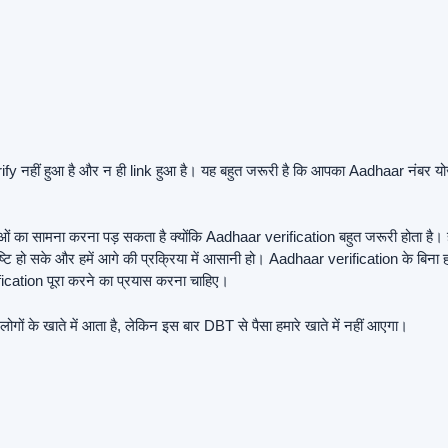
 नहीं हुआ है और न ही link हुआ है। यह बहुत जरूरी है कि आपका Aadhaar नंबर यो
ओं का सामना करना पड़ सकता है क्योंकि Aadhaar verification बहुत जरूरी होता है। ह
टि हो सके और हमें आगे की प्रक्रिया में आसानी हो। Aadhaar verification के बिना ह
fication पूरा करने का प्रयास करना चाहिए।
ोगों के खाते में आता है, लेकिन इस बार DBT से पैसा हमारे खाते में नहीं आएगा।