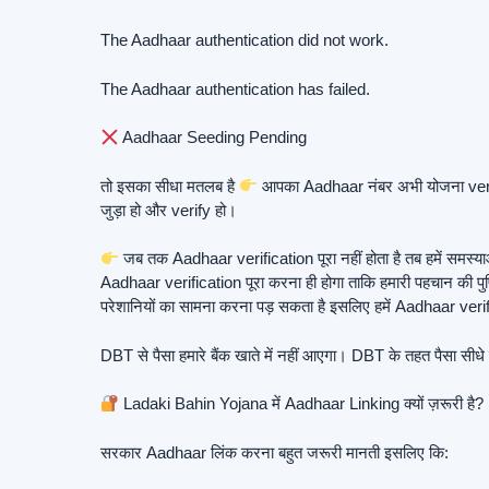
The Aadhaar authentication did not work.
The Aadhaar authentication has failed.
Aadhaar Seeding Pending
तो इसका सीधा मतलब है
आपका Aadhaar नंबर अभी योजना verify
जुड़ा हो और verify हो।
जब तक Aadhaar verification पूरा नहीं होता है तब हमें समस्या
Aadhaar verification पूरा करना ही होगा ताकि हमारी पहचान की पुष्
परेशानियों का सामना करना पड़ सकता है इसलिए हमें Aadhaar veri
DBT से पैसा हमारे बैंक खाते में नहीं आएगा। DBT के तहत पैसा सीधे ल
Ladaki Bahin Yojana में Aadhaar Linking क्यों ज़रूरी है?
सरकार Aadhaar लिंक करना बहुत जरूरी मानती इसलिए कि: