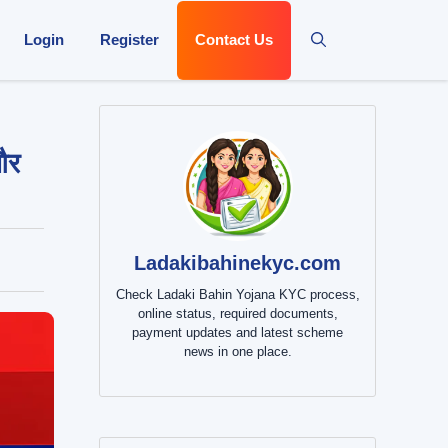
Login
Register
Contact Us
और
Ladakibahinekyc.com
Check Ladaki Bahin Yojana KYC process,
online status, required documents,
payment updates and latest scheme
news in one place.