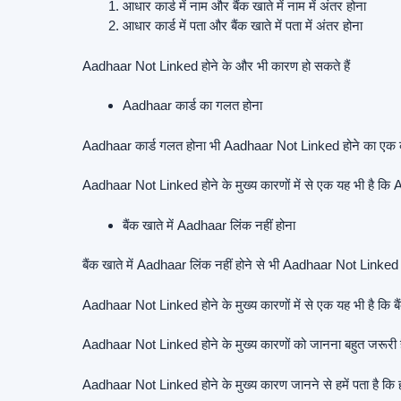
आधार कार्ड में नाम और बैंक खाते में नाम में अंतर होना
आधार कार्ड में पता और बैंक खाते में पता में अंतर होना
Aadhaar Not Linked होने के और भी कारण हो सकते हैं
Aadhaar कार्ड का गलत होना
Aadhaar कार्ड गलत होना भी Aadhaar Not Linked होने का एक 
Aadhaar Not Linked होने के मुख्य कारणों में से एक यह भी है कि
बैंक खाते में Aadhaar लिंक नहीं होना
बैंक खाते में Aadhaar लिंक नहीं होने से भी Aadhaar Not Linked
Aadhaar Not Linked होने के मुख्य कारणों में से एक यह भी है कि बै
Aadhaar Not Linked होने के मुख्य कारणों को जानना बहुत जरूरी
Aadhaar Not Linked होने के मुख्य कारण जानने से हमें पता है कि हम