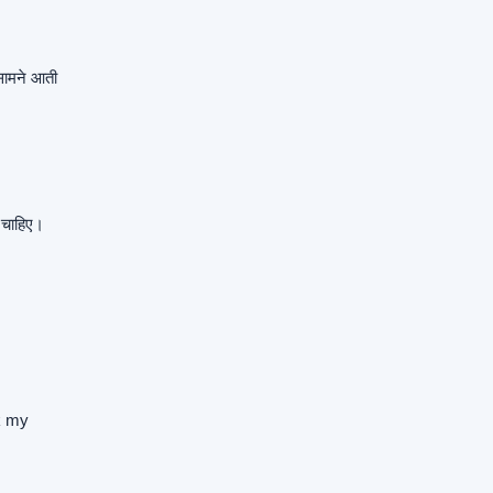
 सामने आती
ा चाहिए।
k my