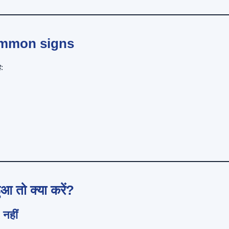
common signs
ै:
तो क्या करें?
नहीं