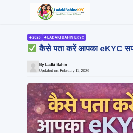
Skip
to
content
2026
LADAKI BAHIN EKYC
कैसे पता करें आपका eKYC स
By
Ladki Bahin
Updated on:
February 11, 2026