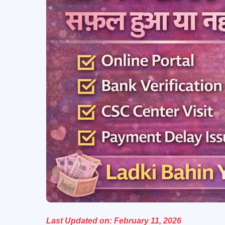
Last Updated on: February 11, 2026