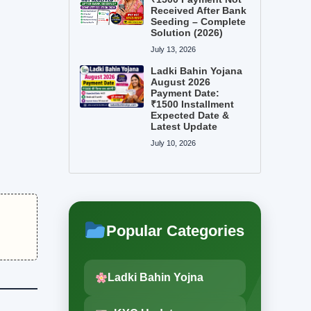
Received After Bank
Seeding – Complete
Solution (2026)
July 13, 2026
Ladki Bahin Yojana
August 2026
Payment Date:
₹1500 Installment
Expected Date &
Latest Update
July 10, 2026
Popular Categories
Ladki Bahin Yojna