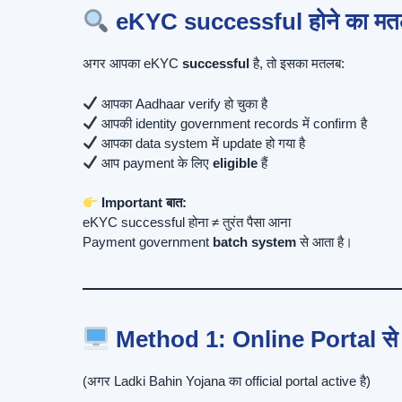
eKYC successful होने का मतलब
अगर आपका eKYC
successful
है, तो इसका मतलब:
आपका Aadhaar verify हो चुका है
आपकी identity government records में confirm है
आपका data system में update हो गया है
आप payment के लिए
eligible
हैं
Important बात:
eKYC successful होना ≠ तुरंत पैसा आना
Payment government
batch system
से आता है।
Method 1: Online Portal से e
(अगर Ladki Bahin Yojana का official portal active है)