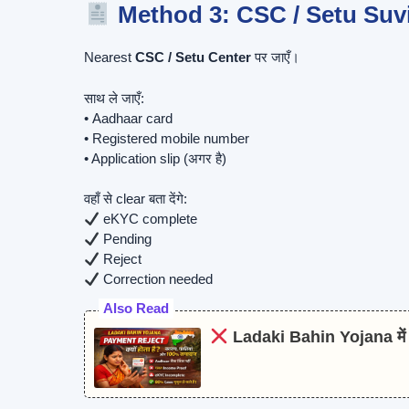
Method 3: CSC / Setu Suvid
Nearest
CSC / Setu Center
पर जाएँ।
साथ ले जाएँ:
• Aadhaar card
• Registered mobile number
• Application slip (अगर है)
वहाँ से clear बता देंगे:
eKYC complete
Pending
Reject
Correction needed
Also Read
Ladaki Bahin Yojana में P