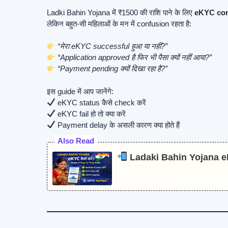
Ladki Bahin Yojana में ₹1500 की राशि पाने के लिए
eKYC comp
लेकिन बहुत-सी महिलाओं के मन में confusion रहता है:
“मेरा eKYC successful हुआ या नहीं?”
“Application approved है फिर भी पैसा क्यों नहीं आया?”
“Payment pending क्यों दिखा रहा है?”
इस guide में आप जानेंगे:
eKYC status कैसे check करें
eKYC fail हो तो क्या करें
Payment delay के असली कारण क्या होते हैं
Also Read
Ladaki Bahin Yojana eK