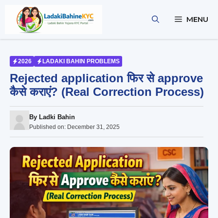
Skip
to
MENU
content
2026
LADAKI BAHIN PROBLEMS
Rejected application फिर से approve
कैसे कराएं? (Real Correction Process)
By
Ladki Bahin
Published on:
December 31, 2025