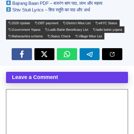
Bajrang Baan PDF – बजरंग बाण पाठ, लाभ और महत्व
Shiv Stuti Lyrics – शिव स्तुति का पाठ और अर्थ
2026 Update
DBT payment
District Wise List
eKYC Status
Government Yojana
Ladki Bahin Beneficiary List
ladki bahin yojana
Maharashtra scheme
Status Check
Village Wise List
Leave a Comment
Comment