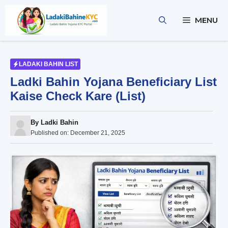
Skip
to
MENU
content
LADAKI BAHIN LIST
Ladki Bahin Yojana Beneficiary List
Kaise Check Kare (List)
By
Ladki Bahin
Published on:
December 21, 2025