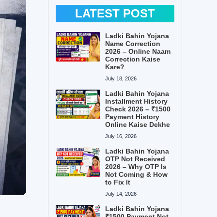
LATEST POST
Ladki Bahin Yojana
Name Correction
2026 – Online Naam
Correction Kaise
Kare?
July 18, 2026
Ladki Bahin Yojana
Installment History
Check 2026 – ₹1500
Payment History
Online Kaise Dekhe
July 16, 2026
Ladki Bahin Yojana
OTP Not Received
2026 – Why OTP Is
Not Coming & How
to Fix It
July 14, 2026
Ladki Bahin Yojana
₹1500 Payment Not